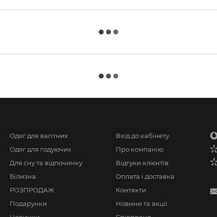
Одяг для вагітних
Вхід до кабінету
Одяг для годуючих
Про компанію
Для сну та відпочинку
Відгуки клієнтів
Білизна
Оплата і доставка
РОЗПРОДАЖ
Контакти
Подарунки
Новини та акції