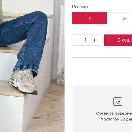
Розмір
S
M
В кош
Обмін та поверн
протягом 30 дн