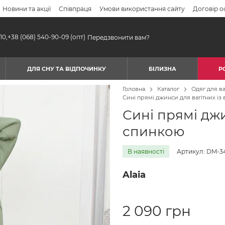
Новини та акції
Співпраця
Умови використання сайту
Договір о
10,
+38 (068) 540-90-09
(опт)
Передзвонити вам?
ДЛЯ СНУ ТА ВІДПОЧИНКУ
БІЛИЗНА
Р
Головна
Каталог
Одяг для ва
Сині прямі джинси для вагітних і
Сині прямі джи
спинкою
В наявності
Артикул: DM-3
Alaia
2 090 грн