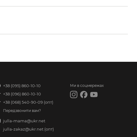
+38 (095) 860-10-10
Ми в соцмережах
+38 (096) 860-10-10
+38 (068) 540-90-09
(опт)
Передзвонити вам?
julla-mama@ukr.net
julla-zakaz@ukr.net
(опт)