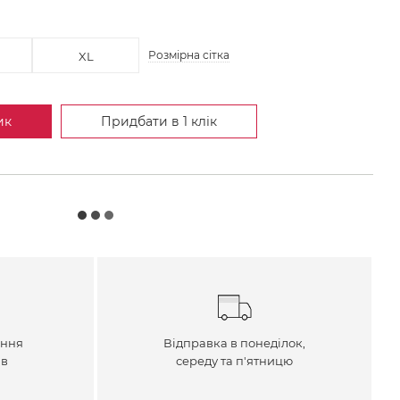
Розмірна сітка
XL
ик
Придбати в 1 клік
ення
Відправка в понеділок,
ів
середу та п'ятницю