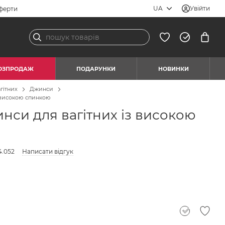
UA
Увійти
ферти
ОЗПРОДАЖ
ПОДАРУНКИ
НОВИНКИ
гітних
Джинси
з високою спинкою
нси для вагітних із високою
4.052
Написати відгук