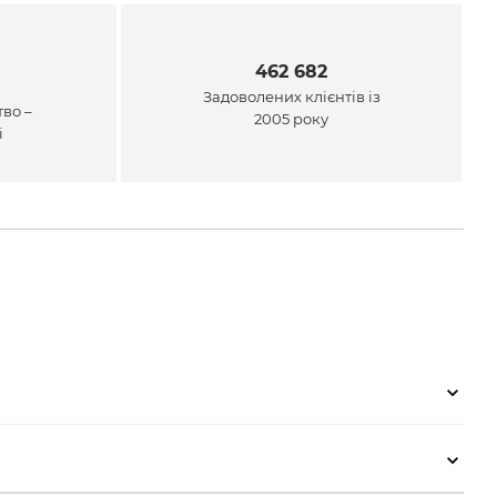
462 682
Задоволених клієнтів із
во –
2005 року
і