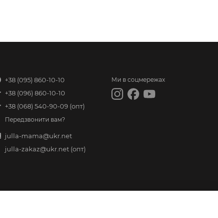
+38 (095) 860-10-10
Ми в соцмережах
+38 (096) 860-10-10
+38 (068) 540-90-09
(опт)
Передзвонити вам?
julla-mama@ukr.net
julla-zakaz@ukr.net
(опт)