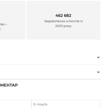
462 682
Задоволених клієнтів із
во –
2005 року
і
ОМЕНТАР