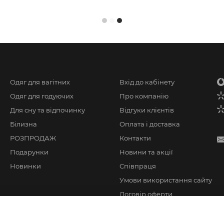
Одяг для вагітних
Вхід до кабінету
Одяг для годуючих
Про компанію
Для сну та відпочинку
Відгуки клієнтів
Білизна
Оплата і доставка
РОЗПРОДАЖ
Контакти
Подарунки
Новини та акції
Новинки
Співпраця
Умови використання сайту
Договір оферти