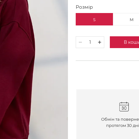
Розмір
S
M
В кош
Обмін та поверн
протягом 30 дн