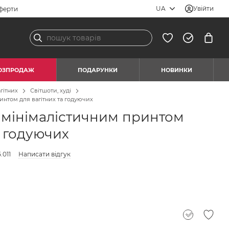
UA
Увійти
ферти
ОЗПРОДАЖ
ПОДАРУНКИ
НОВИНКИ
гітних
Світшоти, худі
интом для вагітних та годуючих
з мінімалістичним принтом
а годуючих
.011
Написати відгук