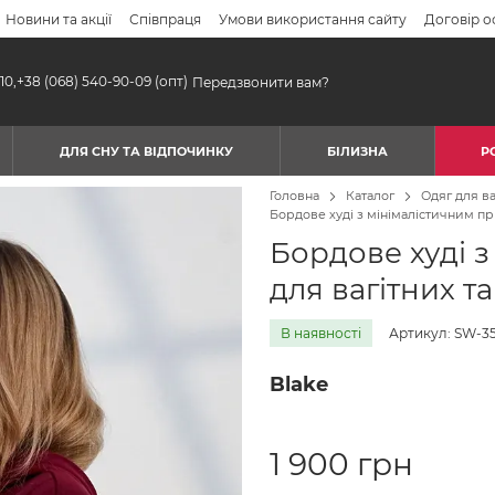
Новини та акції
Співпраця
Умови використання сайту
Договір о
10,
+38 (068) 540-90-09
(опт)
Передзвонити вам?
ДЛЯ СНУ ТА ВІДПОЧИНКУ
БІЛИЗНА
Р
Головна
Каталог
Одяг для ва
Бордове худі з мінімалістичним пр
Бордове худі 
для вагітних т
В наявності
Артикул: SW-35
Blake
1 900 грн