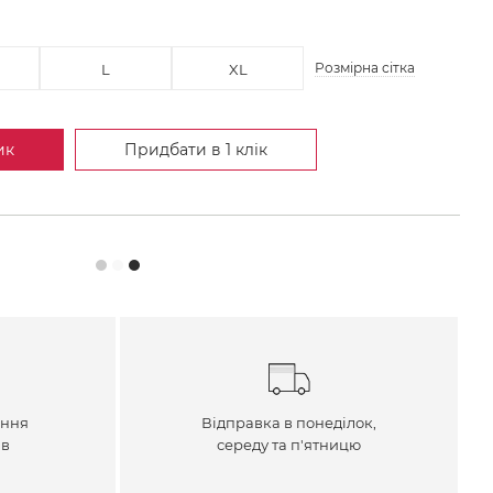
Розмірна сітка
L
XL
ик
Придбати в 1 клік
ення
Відправка в понеділок,
ів
середу та п'ятницю