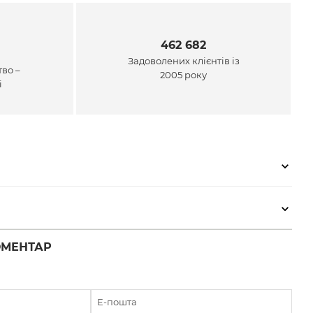
462 682
Задоволених клієнтів із
во –
2005 року
і
ОМЕНТАР