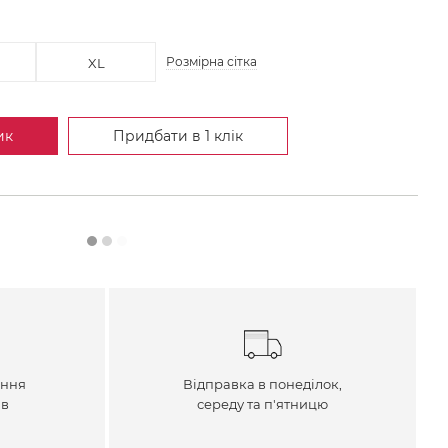
Розмірна сітка
XL
ик
Придбати в 1 клік
ення
Відправка в понеділок,
ів
середу та п'ятницю