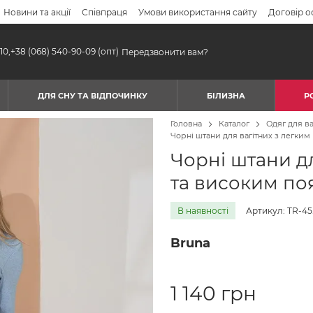
Новини та акції
Співпраця
Умови використання сайту
Договір о
10,
+38 (068) 540-90-09
(опт)
Передзвонити вам?
ДЛЯ СНУ ТА ВІДПОЧИНКУ
БІЛИЗНА
Р
Головна
Каталог
Одяг для ва
Чорні штани для вагітних з легким
Чорні штани дл
та високим по
В наявності
Артикул: TR-45.
Bruna
1 140 грн