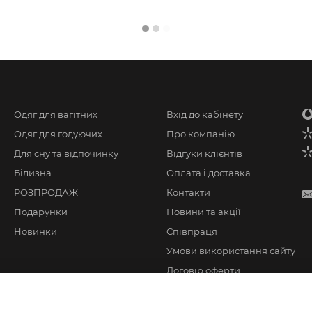
Одяг для вагітних
Вхід до кабінету
Одяг для годуючих
Про компанію
Для сну та відпочинку
Відгуки клієнтів
Білизна
Оплата і доставка
РОЗПРОДАЖ
Контакти
Подарунки
Новини та акції
Новинки
Співпраця
Умови використання сайту
Договір оферти