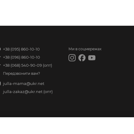
+38 (095) 860-10-10
Ми в соцмережах
+38 (096) 860-10-10
+38 (068) 540-90-09
(опт)
Передзвонити вам?
julla-mama@ukr.net
julla-zakaz@ukr.net
(опт)