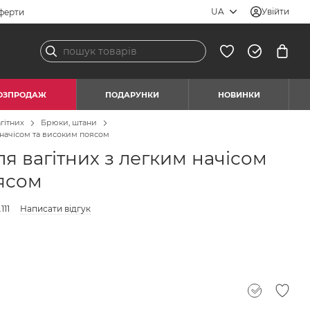
UA
Увійти
ферти
ОЗПРОДАЖ
ПОДАРУНКИ
НОВИНКИ
гітних
Брюки, штани
 начісом та високим поясом
я вагітних з легким начісом
ясом
111
Написати відгук