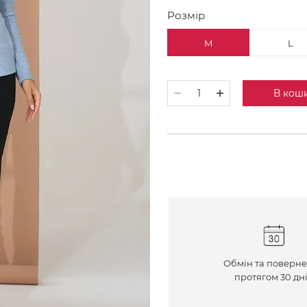
Розмір
M
L
В кош
Обмін та поверн
протягом 30 дн