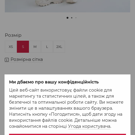
Розмір
XS
S
M
L
2XL
Розмірна сітка
Немає в наявності
Ми дбаємо про вашу конфіденційність
618 грн
Цей веб-сайт використовує файли cookie для
маркетингу та статистичних цілей, а також для
безпечної та оптимальної роботи сайту. Ви можете
змінити це в налаштуваннях вашого браузера.
До обраного
Порівняти
Натисніть кнопку «Погодитися», щоб дати згоду на
використання файлів cookie. Детальніше можна
ознайомитися на сторінці
Угода користувача
.