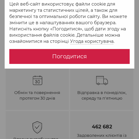
Цей веб-сайт використовує файли cookie для
До обраного
Порівняти
маркетингу та статистичних цілей, а також для
безпечної та оптимальної роботи сайту. Ви можете
змінити це в налаштуваннях вашого браузера.
Натисніть кнопку «Погодитися», щоб дати згоду на
використання файлів cookie. Детальніше можна
ознайомитися на сторінці
Угода користувача
.
Погодитися
Обмін та повернення
Відправка в понеділок,
протягом 30 днів
середу та п'ятницю
462 682
Задоволених клієнтів із
Власне виробництво –