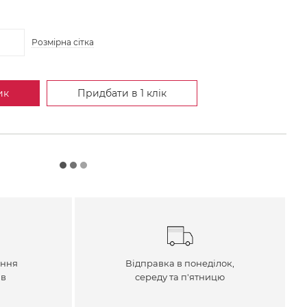
Розмірна сітка
ик
Придбати в 1 клік
ення
Відправка в понеділок,
ів
середу та п'ятницю