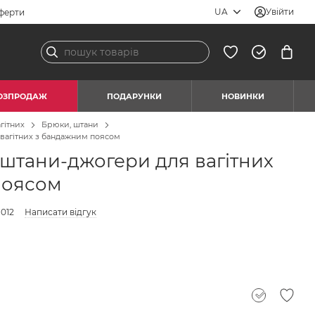
UA
Увійти
ферти
ОЗПРОДАЖ
ПОДАРУНКИ
НОВИНКИ
гітних
Брюки, штани
 вагітних з бандажним поясом
 штани-джогери для вагітних
поясом
.012
Написати відгук