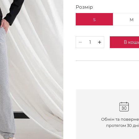
Розмір
S
M
В кош
Обмін та поверн
протягом 30 дн