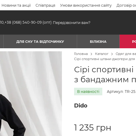
Новини та акції
Співпраця
Умови використання сайту
Договір о
10,
+38 (068) 540-90-09
(опт)
Передзвонити вам?
ДЛЯ СНУ ТА ВІДПОЧИНКУ
БІЛИЗНА
Р
Головна
Каталог
Одяг для ва
Сірі спортивні штани-джогери для
Сірі спортивні
з бандажним 
В наявності
Артикул: TR-25
Dido
1 235 грн