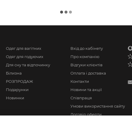
Одяг для вагітних
Вхід до кабінету
Одяг для годуючих
Про компанію
Для сну та відпочинку
Відгуки клієнтів
Білизна
Оплата і доставка
РОЗПРОДАЖ
Контакти
Подарунки
Новини та акції
Новинки
Співпраця
Умови використання сайту
Договір оферти