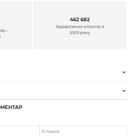
462 682
Задоволених клієнтів із
во –
2005 року
і
ОМЕНТАР