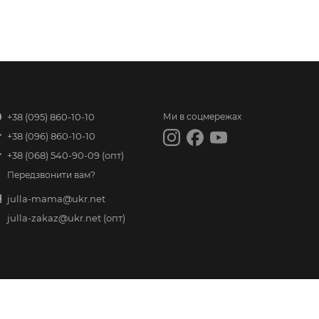
+38 (095) 860-10-10
Ми в соцмережах
+38 (096) 860-10-10
+38 (068) 540-90-09
(опт)
Передзвонити вам?
julla-mama@ukr.net
julla-zakaz@ukr.net
(опт)