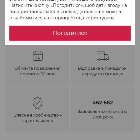
До обраного
Порівняти
Натисніть кнопку «Погодитися», щоб дати згоду на
використання файлів cookie. Детальніше можна
ознайомитися на сторінці
Угода користувача
.
Погодитися
Обмін та повернення
Відправка в понеділок,
протягом 30 днів
середу та п'ятницю
462 682
Задоволених клієнтів із
Власне виробництво –
2005 року
гарантія якості