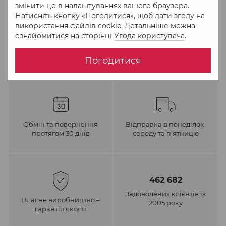
змінити це в налаштуваннях вашого браузера.
Натисніть кнопку «Погодитися», щоб дати згоду на
До обраного
Порівняти
використання файлів cookie. Детальніше можна
ознайомитися на сторінці
Угода користувача
.
Погодитися
Обмін та повернення
Відправка в понеділок,
протягом 30 днів
середу та п'ятницю
462 682
Задоволених клієнтів із
Власне виробництво –
2005 року
гарантія якості