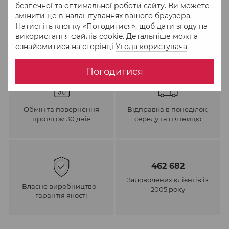
безпечної та оптимальної роботи сайту. Ви можете
змінити це в налаштуваннях вашого браузера.
Натисніть кнопку «Погодитися», щоб дати згоду на
використання файлів cookie. Детальніше можна
ознайомитися на сторінці
Угода користувача
.
Погодитися
Обмін та повернення
Відправка в понеділок,
протягом 30 днів
середу та п'ятницю
462 682
Задоволених клієнтів із
Власне виробництво –
2005 року
гарантія якості