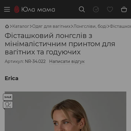
Каталог
Одяг для вагітних
Лонгсліви, боді
Фісташков
Фісташковий лонгслів з
мінімалістичним принтом для
вагітних та годуючих
Артикул:
NR-34.022
Написати відгук
Erica
SALE