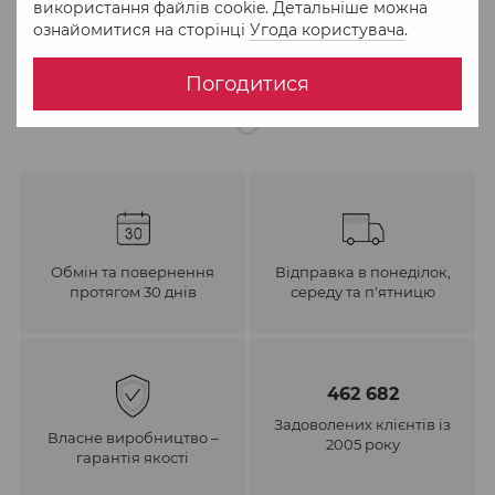
використання файлів cookie. Детальніше можна
ознайомитися на сторінці
Угода користувача
.
До обраного
Порівняти
Погодитися
Обмін та повернення
Відправка в понеділок,
протягом 30 днів
середу та п'ятницю
462 682
Задоволених клієнтів із
Власне виробництво –
2005 року
гарантія якості