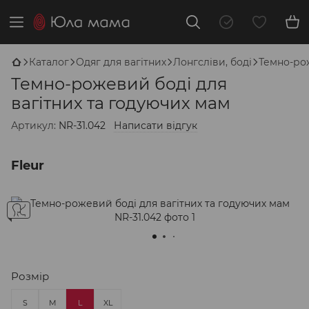
Каталог
Одяг для вагітних
Лонгсліви, боді
Темно-рож
Темно-рожевий боді для
вагітних та годуючих мам
Артикул:
NR-31.042
Написати відгук
Fleur
Розмір
S
M
L
XL