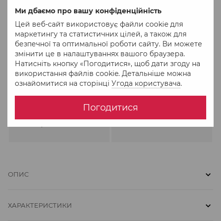
Ми дбаємо про вашу конфіденційність
Цей веб-сайт використовує файли cookie для
маркетингу та статистичних цілей, а також для
Обмін та повернення
Відправка в понеділок,
безпечної та оптимальної роботи сайту. Ви можете
протягом 30 днів
середу та п'ятницю
змінити це в налаштуваннях вашого браузера.
Натисніть кнопку «Погодитися», щоб дати згоду на
використання файлів cookie. Детальніше можна
ознайомитися на сторінці
Угода користувача
.
462 682
Погодитися
Задоволених клієнтів із
Власне виробництво –
2005 року
гарантія якості
ОПИС
ХАРАКТЕРИСТИКИ