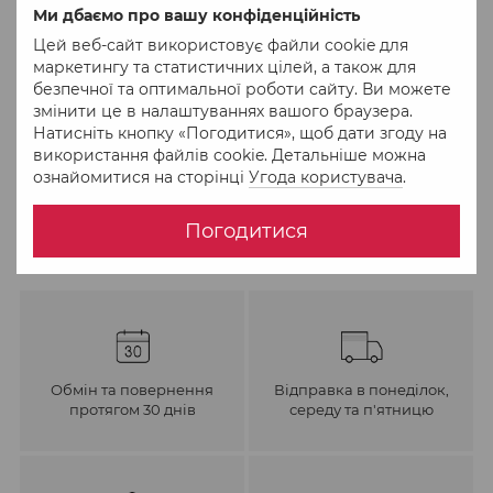
Придбати в 1 клік
Ми дбаємо про вашу конфіденційність
Цей веб-сайт використовує файли cookie для
маркетингу та статистичних цілей, а також для
До обраного
Порівняти
безпечної та оптимальної роботи сайту. Ви можете
змінити це в налаштуваннях вашого браузера.
Натисніть кнопку «Погодитися», щоб дати згоду на
використання файлів cookie. Детальніше можна
ознайомитися на сторінці
Угода користувача
.
Погодитися
Обмін та повернення
Відправка в понеділок,
протягом 30 днів
середу та п'ятницю