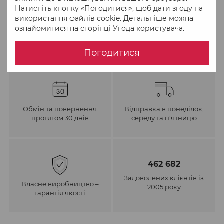
До обраного
Порівняти
Натисніть кнопку «Погодитися», щоб дати згоду на
використання файлів cookie. Детальніше можна
ознайомитися на сторінці
Угода користувача
.
Погодитися
Обмін та повернення
Відправка в понеділок,
протягом 30 днів
середу та п'ятницю
462 682
Задоволених клієнтів із
Власне виробництво –
2005 року
гарантія якості