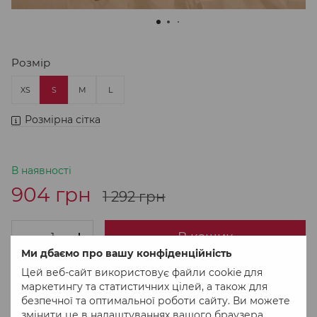
Розмір
XS
S
M
L
Розмірна сітка
В наявності
904 грн
1 292 грн
В кошик
Ми дбаємо про вашу конфіденційність
Цей веб-сайт використовує файли cookie для
Придбати в 1 клік
маркетингу та статистичних цілей, а також для
безпечної та оптимальної роботи сайту. Ви можете
змінити це в налаштуваннях вашого браузера.