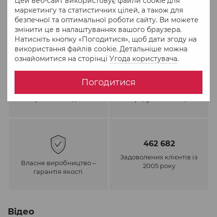
Цей веб-сайт використовує файли cookie для
маркетингу та статистичних цілей, а також для
безпечної та оптимальної роботи сайту. Ви можете
змінити це в налаштуваннях вашого браузера.
Натисніть кнопку «Погодитися», щоб дати згоду на
використання файлів cookie. Детальніше можна
ознайомитися на сторінці
Угода користувача
.
Погодитися
Обмін та повернення
Відправка в понеділок,
протягом 30 днів
середу та п'ятницю
462 682
Задоволених клієнтів із
Власне виробництво –
2005 року
гарантія якості
Відео