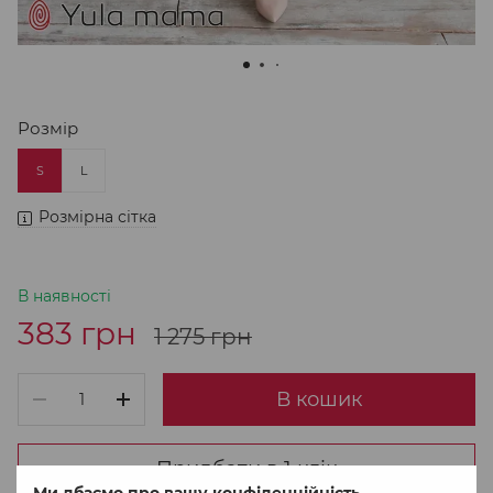
Розмір
S
L
Розмірна сітка
В наявності
383 грн
1 275 грн
В кошик
Придбати в 1 клік
Ми дбаємо про вашу конфіденційність