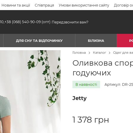
Новини та акції
Співпраця
Умови використання сайту
Договір о
10,
+38 (068) 540-90-09
(опт)
Передзвонити вам?
ДЛЯ СНУ ТА ВІДПОЧИНКУ
БІЛИЗНА
Р
Головна
Каталог
Одяг для ва
Оливкова спор
годуючих
В наявності
Артикул: DR-25.
Jetty
1 378 грн