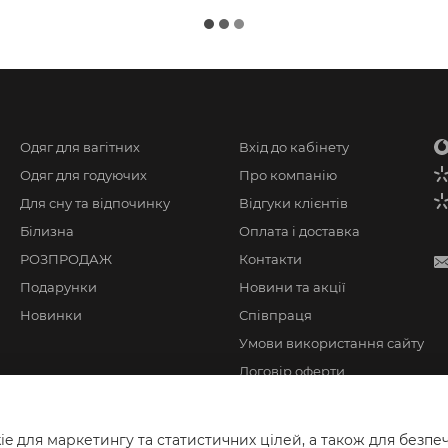
Одяг для вагітних
Вхід до кабінету
Одяг для годуючих
Про компанію
Для сну та відпочинку
Відгуки клієнтів
Білизна
Оплата і доставка
РОЗПРОДАЖ
Контакти
Подарунки
Новини та акції
Новинки
Співпраця
Умови використання сайту
Договір оферти
 для маркетингу та статистичних цілей, а також для безпеч