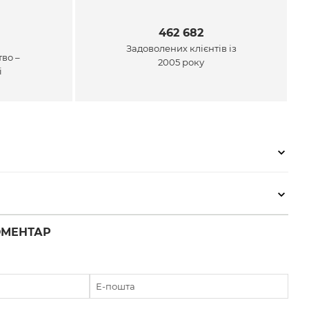
462 682
Задоволених клієнтів із
во –
2005 року
і
ОМЕНТАР