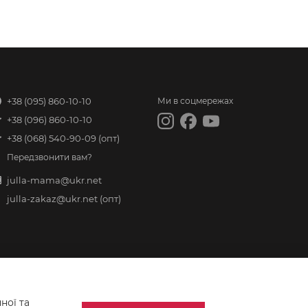
+38 (095) 860-10-10
Ми в соцмережах
+38 (096) 860-10-10
+38 (068) 540-90-09
(опт)
Передзвонити вам?
julla-mama@ukr.net
julla-zakaz@ukr.net
(опт)
ної та