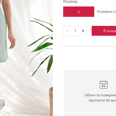
Розмір
Розмірна сі
S
В кош
Обмін та поверн
протягом 30 дн