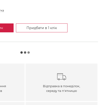
тка
ик
Придбати в 1 клік
ення
Відправка в понеділок,
ів
середу та п'ятницю