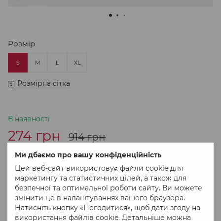
Розмір
S
M
L
XL
Розмірна сітка
В наявності
274 грн
914 грн
Ми дбаємо про вашу конфіденційність
В кошик
Цей веб-сайт використовує файли cookie для
маркетингу та статистичних цілей, а також для
безпечної та оптимальної роботи сайту. Ви можете
Придбати в 1 клік
змінити це в налаштуваннях вашого браузера.
Натисніть кнопку «Погодитися», щоб дати згоду на
використання файлів cookie. Детальніше можна