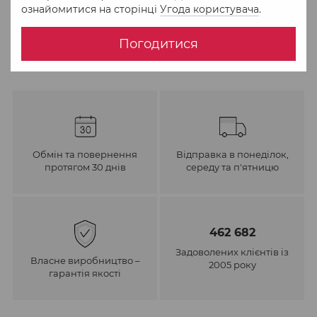
ознайомитися на сторінці
Угода користувача
.
До обраного
Порівняти
Погодитися
Обмін та повернення
Відправка в понеділок,
протягом 30 днів
середу та п'ятницю
462 682
Задоволених клієнтів із
Власне виробництво –
2005 року
гарантія якості