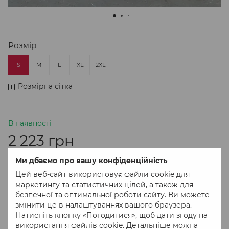
Розмір
S
M
L
XL
2XL
Розмірна сітка
В наявності
2 223 грн
Ми дбаємо про вашу конфіденційність
В кошик
Цей веб-сайт використовує файли cookie для
маркетингу та статистичних цілей, а також для
безпечної та оптимальної роботи сайту. Ви можете
Придбати в 1 клік
змінити це в налаштуваннях вашого браузера.
Натисніть кнопку «Погодитися», щоб дати згоду на
використання файлів cookie. Детальніше можна