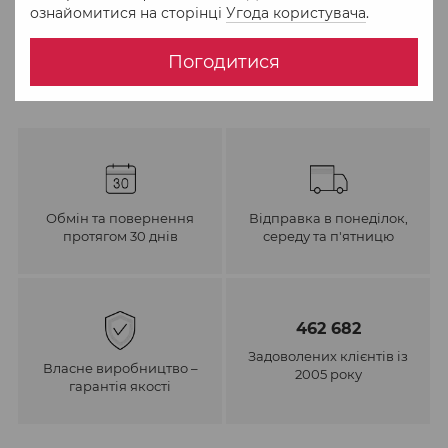
ознайомитися на сторінці
Угода користувача
.
До обраного
Порівняти
Погодитися
Обмін та повернення
Відправка в понеділок,
протягом 30 днів
середу та п'ятницю
462 682
Задоволених клієнтів із
Власне виробництво –
2005 року
гарантія якості