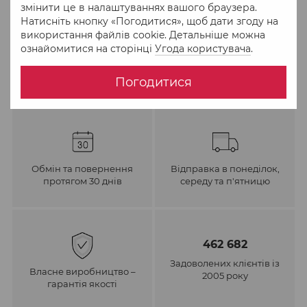
змінити це в налаштуваннях вашого браузера.
Натисніть кнопку «Погодитися», щоб дати згоду на
До обраного
Порівняти
використання файлів cookie. Детальніше можна
ознайомитися на сторінці
Угода користувача
.
Погодитися
Обмін та повернення
Відправка в понеділок,
протягом 30 днів
середу та п'ятницю
462 682
Задоволених клієнтів із
Власне виробництво –
2005 року
гарантія якості