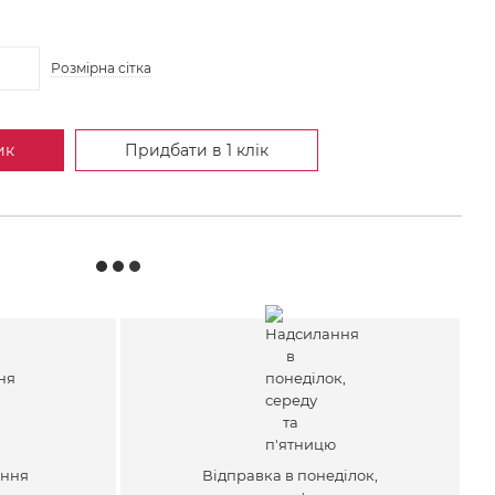
Розмірна сітка
ик
Придбати в 1 клік
ення
Відправка в понеділок,