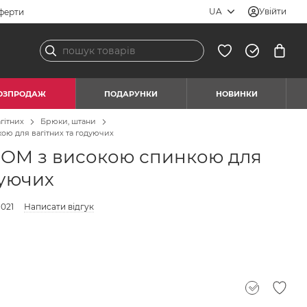
UA
Увійти
ферти
ОЗПРОДАЖ
ПОДАРУНКИ
НОВИНКИ
гітних
Брюки, штани
ою для вагітних та годуючих
МОМ з високою спинкою для
дуючих
.021
Написати відгук