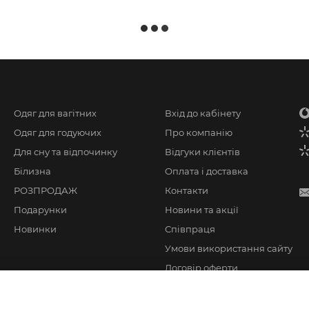
Одяг для вагітних
Вхід до кабінету
Одяг для годуючих
Про компанію
Для сну та відпочинку
Відгуки клієнтів
Білизна
Оплата і доставка
РОЗПРОДАЖ
Контакти
Подарунки
Новини та акції
Новинки
Співпраця
Умови використання сайту
Договір оферти