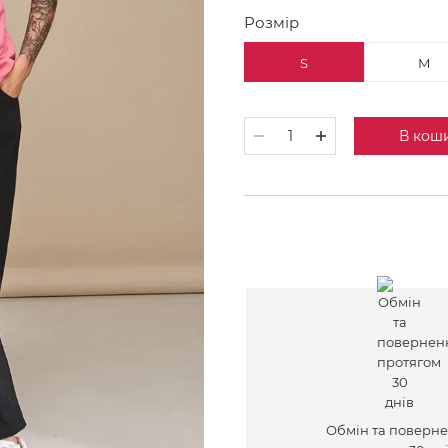
Розмір
S
M
В кош
Обмін та поверн