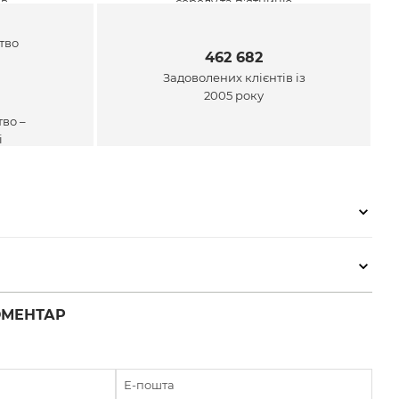
ів
середу та п'ятницю
462 682
Задоволених клієнтів із
2005 року
во –
і
ОМЕНТАР