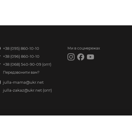
+38 (095) 860-10-10
Ми в соцмережах
+38 (096) 860-10-10
+38 (068) 540-90-09
(опт)
Передзвонити вам?
julla-mama@ukr.net
julla-zakaz@ukr.net
(опт)