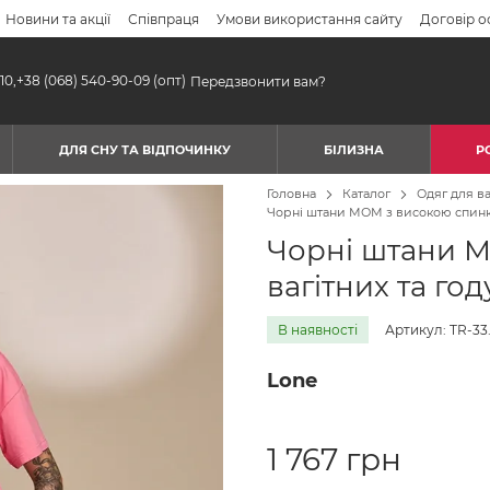
Новини та акції
Співпраця
Умови використання сайту
Договір о
10,
+38 (068) 540-90-09
(опт)
Передзвонити вам?
ДЛЯ СНУ ТА ВІДПОЧИНКУ
БІЛИЗНА
Р
Головна
Каталог
Одяг для ва
Чорні штани МОМ з високою спинк
Чорні штани 
вагітних та го
В наявності
Артикул: TR-33
Lone
1 767 грн