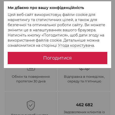
До обраного
Порівняти
Ми дбаємо про вашу конфіденційність
Цей веб-сайт використовує файли cookie для
маркетингу та статистичних цілей, а також для
безпечної та оптимальної роботи сайту. Ви можете
змінити це в налаштуваннях вашого браузера.
Натисніть кнопку «Погодитися», щоб дати згоду на
використання файлів cookie. Детальніше можна
ознайомитися на сторінці
Угода користувача
.
Погодитися
Обмін та повернення
Відправка в понеділок,
протягом 30 днів
середу та п'ятницю
462 682
Задоволених клієнтів із
Власне виробництво –