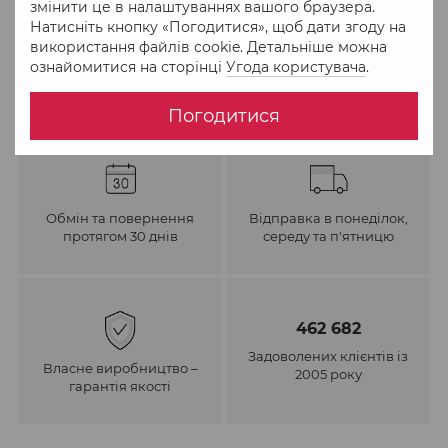
змінити це в налаштуваннях вашого браузера.
До обраного
Порівняти
Натисніть кнопку «Погодитися», щоб дати згоду на
використання файлів cookie. Детальніше можна
ознайомитися на сторінці
Угода користувача
.
Погодитися
Обмін та повернення
Відправка в понеділок,
протягом 30 днів
середу та п'ятницю
462 682
Задоволених клієнтів із
Власне виробництво –
2005 року
гарантія якості