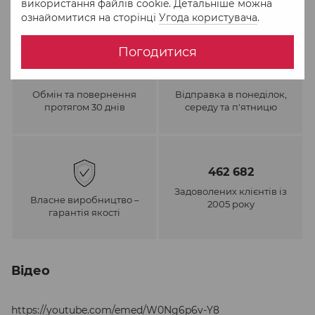
використання файлів cookie. Детальніше можна
ознайомитися на сторінці
Угода користувача
.
Погодитися
Обмін та повернення
Відправка в понеділок,
протягом 30 днів
середу та п'ятницю
462 682
Задоволених клієнтів із
Власне виробництво –
2005 року
гарантія якості
Відео
https://youtube.com/emed/W0Ng6p6v-Y8