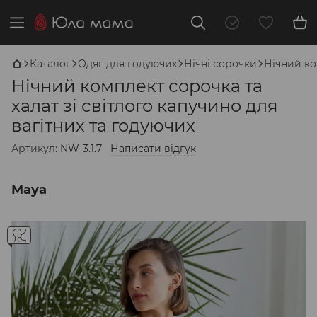
Каталог
Одяг для годуючих
Нічні сорочки
Нічний ко
Нічний комплект сорочка та
халат зі світлого капучино для
вагітних та годуючих
Артикул:
NW-3.1.7
Написати відгук
Maya