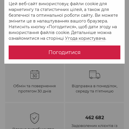
Цей веб-сайт використовує файли cookie для
До обраного
Порівняти
маркетингу та статистичних цілей, а також для
безпечної та оптимальної роботи сайту. Ви можете
змінити це в налаштуваннях вашого браузера.
Натисніть кнопку «Погодитися», щоб дати згоду на
використання файлів cookie. Детальніше можна
ознайомитися на сторінці
Угода користувача
.
Погодитися
Обмін та повернення
Відправка в понеділок,
протягом 30 днів
середу та п'ятницю
462 682
Задоволених клієнтів із
Власне виробництво –