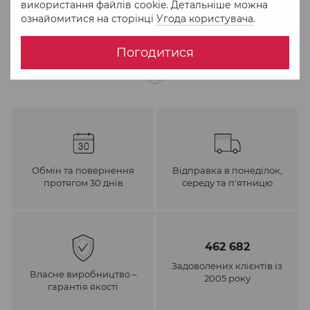
використання файлів cookie. Детальніше можна
ознайомитися на сторінці
Угода користувача
.
До обраного
Порівняти
Погодитися
Обмін та повернення
Відправка в понеділок,
протягом 30 днів
середу та п'ятницю
462 682
Задоволених клієнтів із
Власне виробництво –
2005 року
гарантія якості