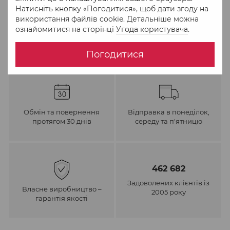
До обраного
Порівняти
Натисніть кнопку «Погодитися», щоб дати згоду на
використання файлів cookie. Детальніше можна
ознайомитися на сторінці
Угода користувача
.
Погодитися
Обмін та повернення
Відправка в понеділок,
протягом 30 днів
середу та п'ятницю
462 682
Задоволених клієнтів із
Власне виробництво –
2005 року
гарантія якості