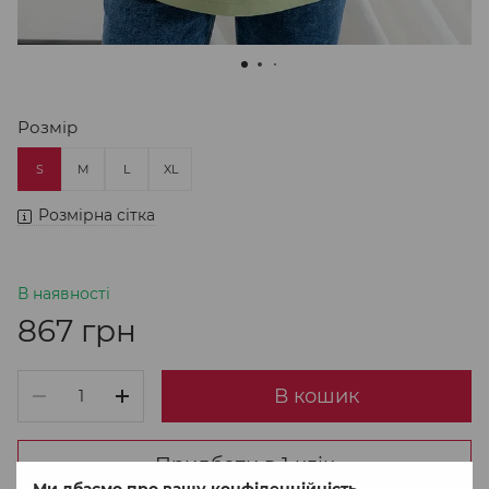
Розмір
S
M
L
XL
Розмірна сітка
В наявності
867 грн
В кошик
Придбати в 1 клік
Ми дбаємо про вашу конфіденційність