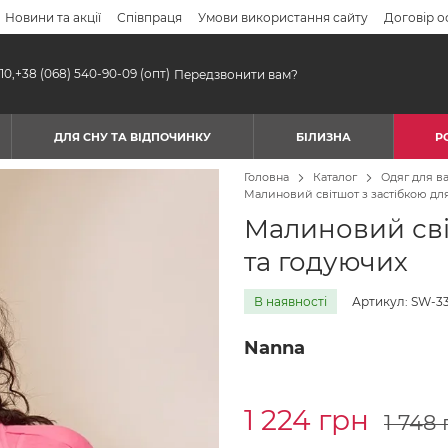
Новини та акції
Співпраця
Умови використання сайту
Договір о
10,
+38 (068) 540-90-09
(опт)
Передзвонити вам?
ДЛЯ СНУ ТА ВІДПОЧИНКУ
БІЛИЗНА
Р
Головна
Каталог
Одяг для ва
Малиновий світшот з застібкою для
Малиновий світ
та годуючих
В наявності
Артикул: SW-33
Nanna
1 224 грн
1 748 