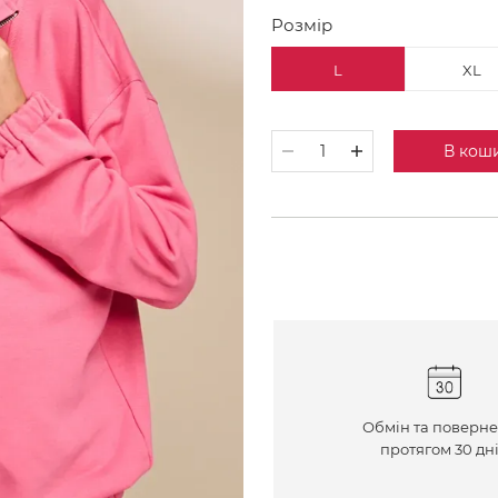
Розмір
L
XL
В кош
Обмін та поверн
протягом 30 дн