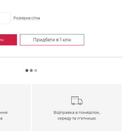
Розмірна сітка
ик
Придбати в 1 клік
ення
Відправка в понеділок,
ів
середу та п'ятницю