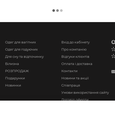
Одяг для вагітних
Вхід до кабінету
Одяг для годуючих
Про компанію
Для сну та відпочинку
Відгуки клієнтів
Білизна
Оплата і доставка
РОЗПРОДАЖ
Контакти
Подарунки
Новини та акції
Новинки
Співпраця
Умови використання сайту
Договір оферти