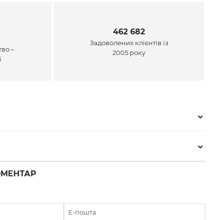
462 682
Задоволених клієнтів із
во –
2005 року
і
ОМЕНТАР