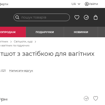
UA
Увійти
ферти
ОЗПРОДАЖ
ПОДАРУНКИ
НОВИНКИ
гітних
Світшоти, худі
 вагітних та годуючих
шот з застібкою для вагітних
.021
Написати відгук
грн