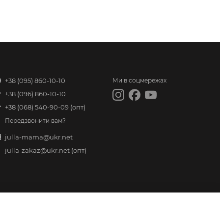
+38 (095) 860-10-10
Ми в соцмережах
+38 (096) 860-10-10
+38 (068) 540-90-09
(опт)
Передзвонити вам?
julla-mama@ukr.net
julla-zakaz@ukr.net
(опт)