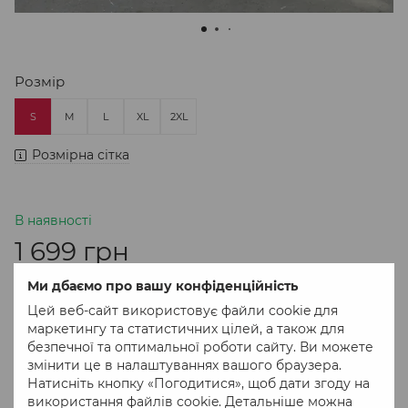
Розмір
S
M
L
XL
2XL
Розмірна сітка
В наявності
1 699 грн
Ми дбаємо про вашу конфіденційність
В кошик
Цей веб-сайт використовує файли cookie для
маркетингу та статистичних цілей, а також для
безпечної та оптимальної роботи сайту. Ви можете
Придбати в 1 клік
змінити це в налаштуваннях вашого браузера.
Натисніть кнопку «Погодитися», щоб дати згоду на
використання файлів cookie. Детальніше можна