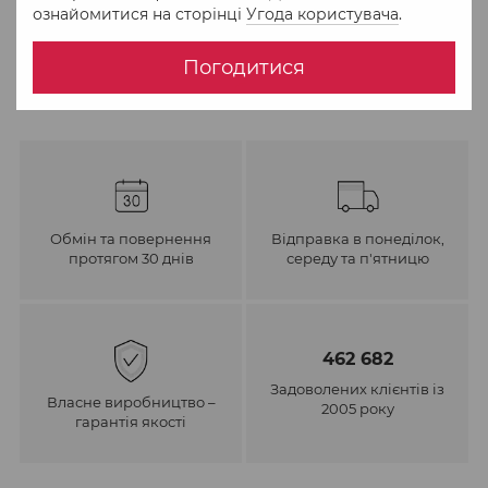
ознайомитися на сторінці
Угода користувача
.
До обраного
Порівняти
Погодитися
Обмін та повернення
Відправка в понеділок,
протягом 30 днів
середу та п'ятницю
462 682
Задоволених клієнтів із
Власне виробництво –
2005 року
гарантія якості