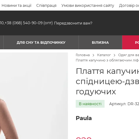
Новини та акції
Співпраця
Умови використання сайту
Договір о
10,
+38 (068) 540-90-09
(опт)
Передзвонити вам?
ДЛЯ СНУ ТА ВІДПОЧИНКУ
БІЛИЗНА
Р
Головна
Каталог
Одяг для ва
Плаття капучино з облягаючим ліфо
Плаття капучин
спідницею-дзв
годуючих
В наявності
Артикул: DR-32
Paula