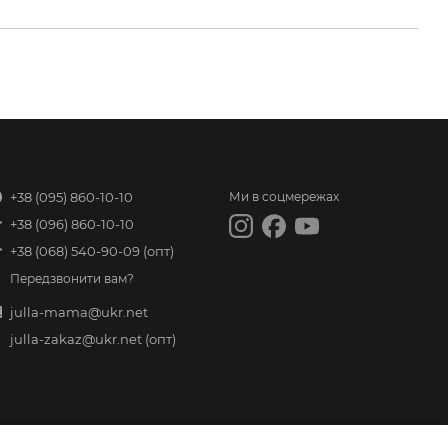
+38 (095) 860-10-10
Ми в соцмережах
+38 (096) 860-10-10
+38 (068) 540-90-09
(опт)
Передзвонити вам?
julla-mama@ukr.net
julla-zakaz@ukr.net
(опт)