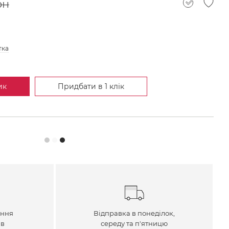
рн
тка
ик
Придбати в 1 клік
ення
Відправка в понеділок,
ів
середу та п'ятницю