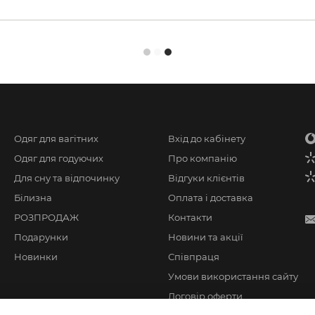
Одяг для вагітних
Вхід до кабінету
Одяг для годуючих
Про компанію
Для сну та відпочинку
Відгуки клієнтів
Білизна
Оплата і доставка
РОЗПРОДАЖ
Контакти
Подарунки
Новини та акції
Новинки
Співпраця
Умови використання сайту
Договір оферти