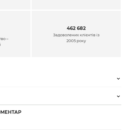
462 682
Задоволених клієнтів із
во –
2005 року
і
ОМЕНТАР