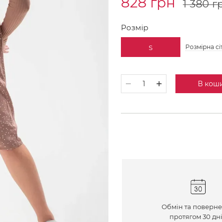
828 грн
1 380 г
Розмір
Розмірна сі
S
В кош
Обмін та поверн
протягом 30 дн