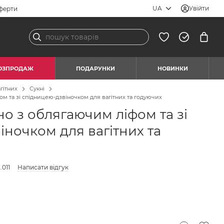
UA
Увійти
ферти
ОЗПРОДАЖ
ПОДАРУНКИ
НОВИНКИ
гітних
Сукні
м та зі спідницею-дзвіночком для вагітних та годуючих
о з облягаючим ліфом та зі
іночком для вагітних та
.011
Написати відгук