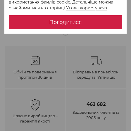
використання файлів cookie. Детальніше можна
ознайомитися на сторінці
Угода користувача
.
До обраного
Порівняти
Погодитися
Обмін та повернення
Відправка в понеділок,
протягом 30 днів
середу та п'ятницю
462 682
Задоволених клієнтів із
Власне виробництво –
2005 року
гарантія якості