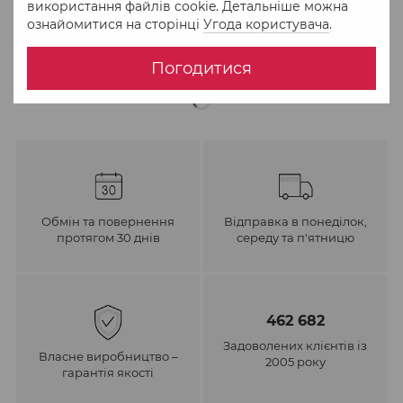
використання файлів cookie. Детальніше можна
ознайомитися на сторінці
Угода користувача
.
До обраного
Порівняти
Погодитися
Обмін та повернення
Відправка в понеділок,
протягом 30 днів
середу та п'ятницю
462 682
Задоволених клієнтів із
Власне виробництво –
2005 року
гарантія якості