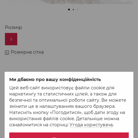
Розмір
S
Розмірна сітка
Немає в наявності
Ми дбаємо про вашу конфіденційність
1 330 грн
Цей веб-сайт використовує файли cookie для
маркетингу та статистичних цілей, а також для
безпечної та оптимальної роботи сайту. Ви можете
змінити це в налаштуваннях вашого браузера.
До обраного
Порівняти
Натисніть кнопку «Погодитися», щоб дати згоду на
використання файлів cookie. Детальніше можна
ознайомитися на сторінці
Угода користувача
.