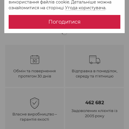
використання файлів cookie. Детальніше можна
ознайомитися на сторінці
Угода користувача
.
До обраного
Порівняти
Погодитися
Обмін та повернення
Відправка в понеділок,
протягом 30 днів
середу та п'ятницю
462 682
Задоволених клієнтів із
Власне виробництво –
2005 року
гарантія якості