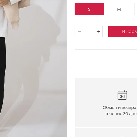
S
M
В кор
Обмен и возвра
течение 30 дн