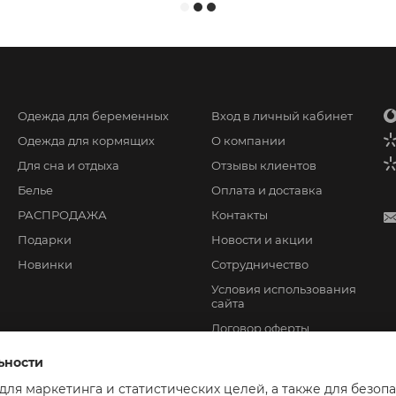
Одежда для беременных
Вход в личный кабинет
Одежда для кормящих
О компании
Для сна и отдыха
Отзывы клиентов
Белье
Оплата и доставка
РАСПРОДАЖА
Контакты
Подарки
Новости и акции
Новинки
Сотрудничество
Условия использования
сайта
Договор оферты
ьности
 для маркетинга и статистических целей, а также для безоп