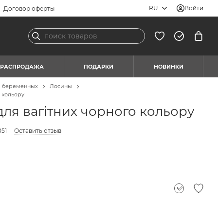
RU
Войти
Договор оферты
РАСПРОДАЖА
ПОДАРКИ
НОВИНКИ
я беременных
Лосины
 кольору
ля вагітних чорного кольору
051
Оставить отзыв