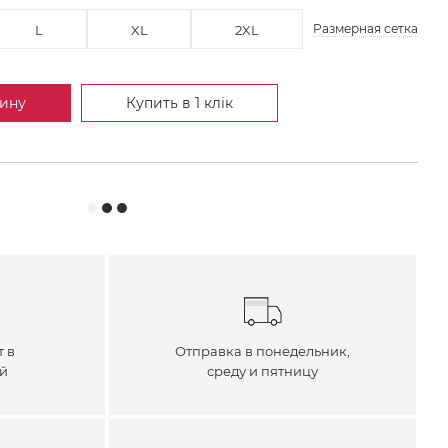
Размерная сетка
L
XL
2XL
зину
Купить в 1 клік
т в
Отправка в понедельник,
ей
среду и пятницу