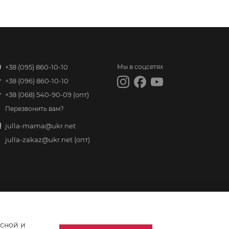
+38 (095) 860-10-10
Мы в соцсетях
+38 (096) 860-10-10
+38 (068) 540-90-09
(опт)
Перезвонить вам?
julla-mama@ukr.net
julla-zakaz@ukr.net
(опт)
асной и