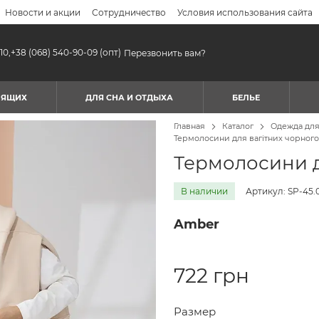
Новости и акции
Сотрудничество
Условия использования сайта
10,
+38 (068) 540-90-09
(опт)
Перезвонить вам?
МЯЩИХ
ДЛЯ СНА И ОТДЫХА
БЕЛЬЕ
Главная
Каталог
Одежда дл
Термолосини для вагітних чорного
Термолосини д
В наличии
Артикул: SP-45.
Amber
722 грн
Размер