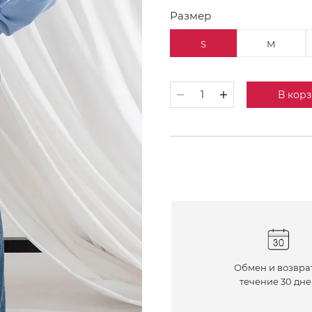
Размер
S
M
В кор
Обмен и возвра
течение 30 дн