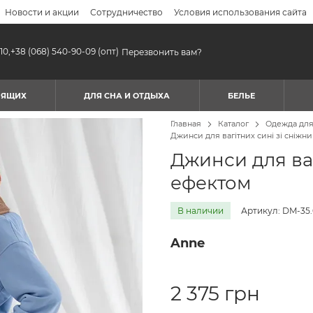
Новости и акции
Сотрудничество
Условия использования сайта
10,
+38 (068) 540-90-09
(опт)
Перезвонить вам?
МЯЩИХ
ДЛЯ СНА И ОТДЫХА
БЕЛЬЕ
Главная
Каталог
Одежда дл
Джинси для вагітних сині зі сніжн
Джинси для ваг
ефектом
В наличии
Артикул: DM-35.
Anne
2 375 грн