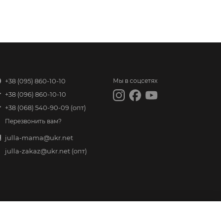
+38 (095) 860-10-10
Мы в соцсетях
+38 (096) 860-10-10
+38 (068) 540-90-09
(опт)
Перезвонить вам?
julla-mama@ukr.net
julla-zakaz@ukr.net
(опт)