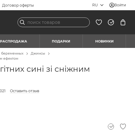
RU
Войти
Договор оферты
РАСПРОДАЖА
ПОДАРКИ
НОВИНКИ
я беременных
Джинсы
им ефектом
ітних сині зі сніжним
021
Оставить отзыв