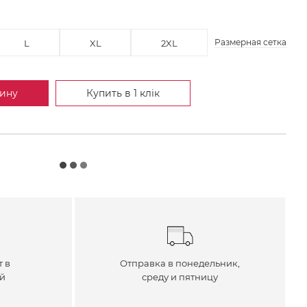
Размерная сетка
L
XL
2XL
зину
Купить в 1 клік
т в
Отправка в понедельник,
ей
среду и пятницу