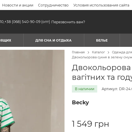
Новости и акции
Сотрудничество
Условия использования сайта
10,
+38 (068) 540-90-09
(опт)
Перезвонить вам?
МЯЩИХ
ДЛЯ СНА И ОТДЫХА
БЕЛЬЕ
Главная
Каталог
Одежда дл
Двокольорова сукня в зелену смужк
Двокольорова 
вагітних та го
В наличии
Артикул: DR-24.
Becky
1 549 грн