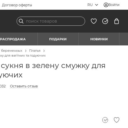
RU
Войти
Договор оферты
РАСПРОДАЖА
ПОДАРКИ
НОВИНКИ
я беременных
Платья
у для вагітних та годуючих
сукня в зелену смужку для
дуючих
032
Оставить отзыв