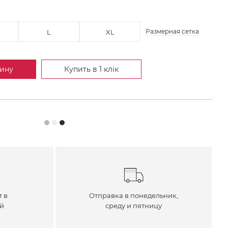
Размерная сетка
L
XL
зину
Купить в 1 клік
т в
Отправка в понедельник,
ей
среду и пятницу