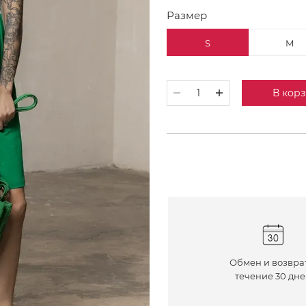
Размер
S
M
В кор
Обмен и возвра
течение 30 дн