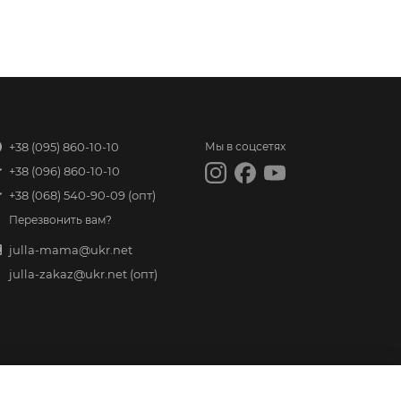
+38 (095) 860-10-10
Мы в соцсетях
+38 (096) 860-10-10
+38 (068) 540-90-09
(опт)
Перезвонить вам?
julla-mama@ukr.net
julla-zakaz@ukr.net
(опт)