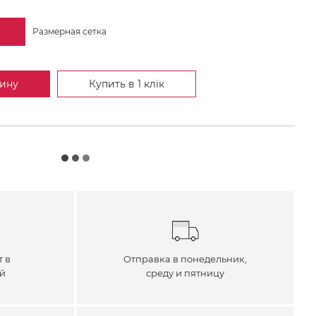
Размерная сетка
зину
Купить в 1 клік
т в
Отправка в понедельник,
ей
среду и пятницу