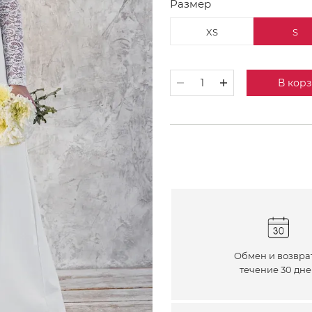
Размер
XS
S
В кор
Обмен и возвра
течение 30 дн