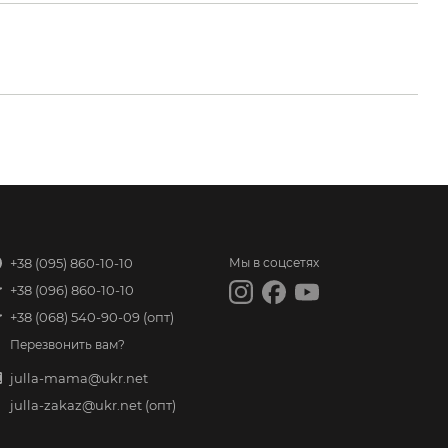
+38 (095) 860-10-10
Мы в соцсетях
+38 (096) 860-10-10
+38 (068) 540-90-09
(опт)
Перезвонить вам?
julla-mama@ukr.net
julla-zakaz@ukr.net
(опт)