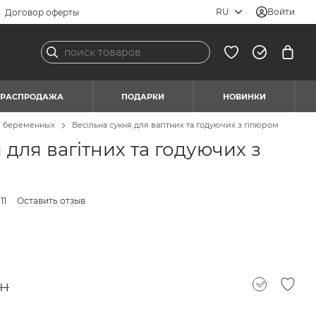
RU
Войти
Договор оферты
РАСПРОДАЖА
ПОДАРКИ
НОВИНКИ
я беременных
Весільна сукня для вагітних та годуючих з гіпюром
 для вагітних та годуючих з
11
Оставить отзыв
рн