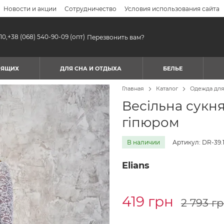
Новости и акции
Сотрудничество
Условия использования сайта
10,
+38 (068) 540-90-09
(опт)
Перезвонить вам?
МЯЩИХ
ДЛЯ СНА И ОТДЫХА
БЕЛЬЕ
Главная
Каталог
Одежда дл
Весільна сукня
гіпюром
В наличии
Артикул: DR-39.1
Elians
419 грн
2 793 г