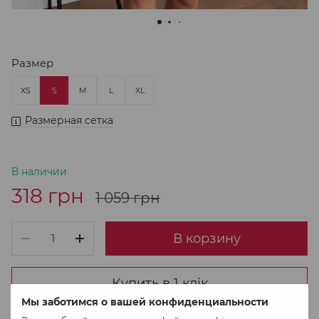
Размер
XS
S
M
L
XL
Размерная сетка
В наличии
318 грн
1 059 грн
В корзину
Купить в 1 клік
Мы заботимся о вашей конфиденциальности