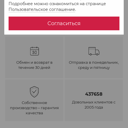
Подробнее можно ознакомиться на странице
В избранное
К сравнению
Пользовательское соглашение
.
Согласиться
Обмен и возврат в
Отправка в понедельник,
течение 30 дней
среду и пятницу
437658
Довольных клиентов с
Собственное
2005 года
производство – гарантия
качества