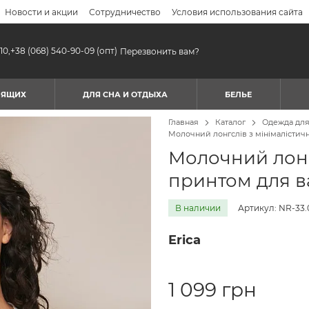
Новости и акции
Сотрудничество
Условия использования сайта
10,
+38 (068) 540-90-09
(опт)
Перезвонить вам?
МЯЩИХ
ДЛЯ СНА И ОТДЫХА
БЕЛЬЕ
Главная
Каталог
Одежда дл
Молочний лонгслів з мінімалістич
Молочний лонг
принтом для в
В наличии
Артикул: NR-33.
Erica
1 099 грн