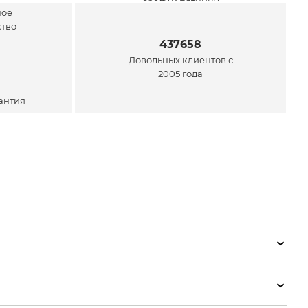
среду и пятницу
ей
437658
Довольных клиентов с
2005 года
антия