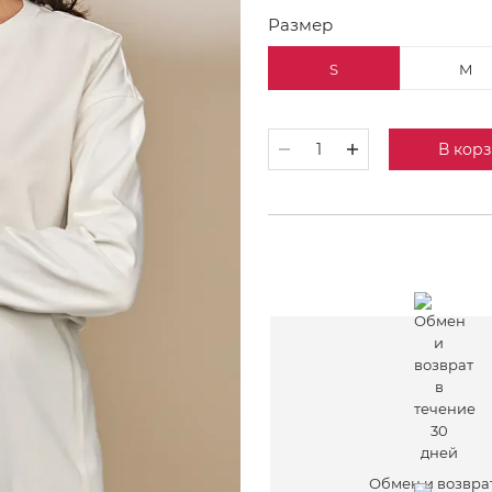
Размер
S
M
В кор
Обмен и возвра