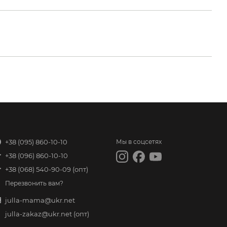
+38 (095) 860-10-10
Мы в соцсетях
+38 (096) 860-10-10
+38 (068) 540-90-09
(опт)
Перезвонить вам?
julla-mama@ukr.net
julla-zakaz@ukr.net
(опт)