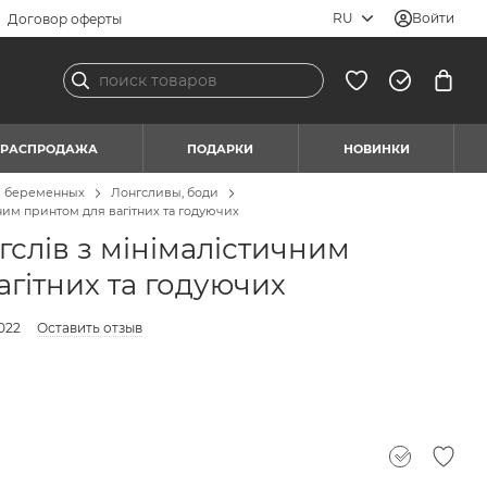
RU
Войти
Договор оферты
РАСПРОДАЖА
ПОДАРКИ
НОВИНКИ
я беременных
Лонгсливы, боди
ним принтом для вагітних та годуючих
слів з мінімалістичним
агітних та годуючих
022
Оставить отзыв