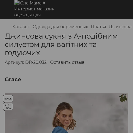
Каталог
Одежда для беременных
Платья
Джинсова с
Джинсова сукня з А-подібним
силуетом для вагітних та
годуючих
Артикул:
DR-20.032
Оставить отзыв
Grace
SALE