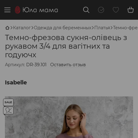
Каталог
Одежда для беременных
Платья
Темно-фрез
Темно-фрезова сукня-олівець з
рукавом 3/4 для вагітних та
годуючх
Артикул:
DR-39.101
Оставить отзыв
Isabelle
SALE