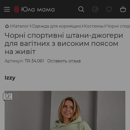
Каталог
Одежда для кормящих
Костюмы
Чорні спор
Чорні спортивні штани-джогери
для вагітних з високим поясом
на живіт
Артикул:
TR-34.061
Оставить отзыв
Izzy