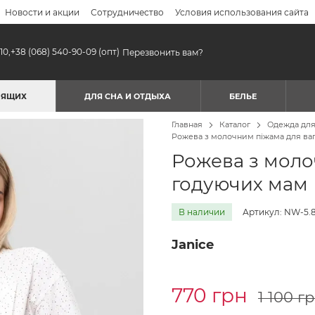
Новости и акции
Сотрудничество
Условия использования сайта
10,
+38 (068) 540-90-09
(опт)
Перезвонить вам?
МЯЩИХ
ДЛЯ СНА И ОТДЫХА
БЕЛЬЕ
Главная
Каталог
Одежда дл
Рожева з молочним піжама для ваг
Рожева з моло
годуючих мам
В наличии
Артикул: NW-5.8
Janice
770 грн
1 100 г