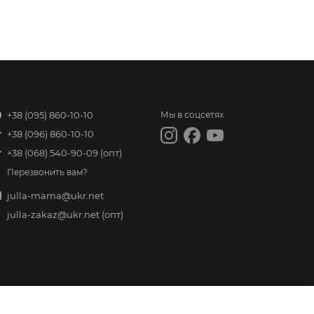
+38 (095) 860-10-10
Мы в соцсетях
+38 (096) 860-10-10
+38 (068) 540-90-09
(опт)
Перезвонить вам?
julla-mama@ukr.net
julla-zakaz@ukr.net
(опт)