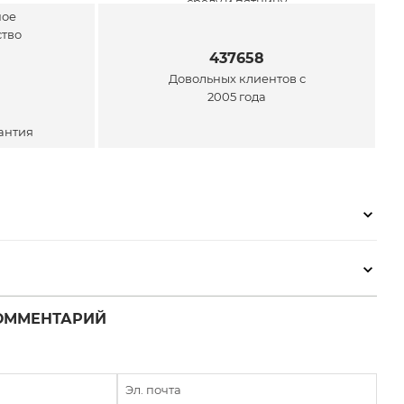
среду и пятницу
ей
437658
Довольных клиентов с
2005 года
антия
ОММЕНТАРИЙ