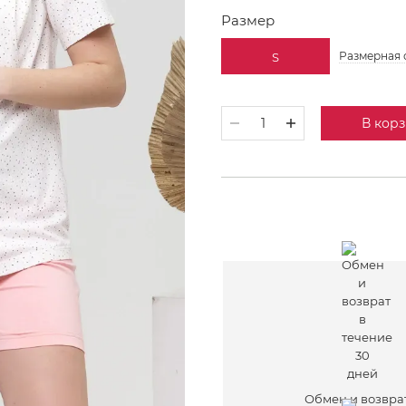
Размер
Размерная 
S
В кор
Обмен и возвра