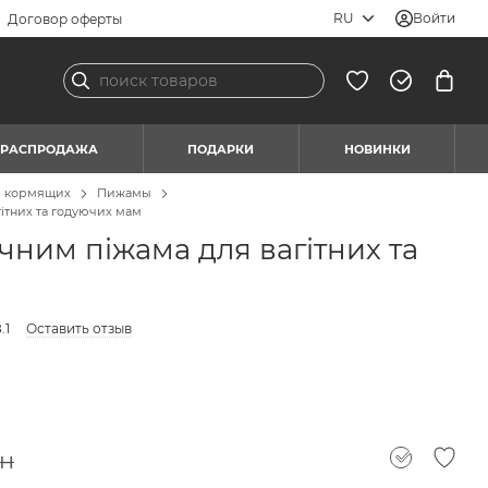
RU
Войти
Договор оферты
РАСПРОДАЖА
ПОДАРКИ
НОВИНКИ
я кормящих
Пижамы
ітних та годуючих мам
чним піжама для вагітних та
.1
Оставить отзыв
рн