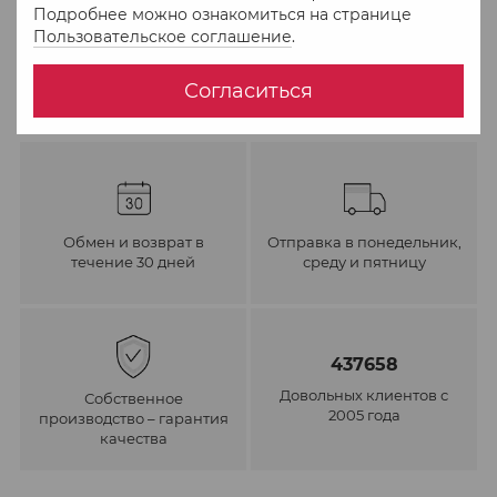
Подробнее можно ознакомиться на странице
В избранное
К сравнению
Пользовательское соглашение
.
Согласиться
Обмен и возврат в
Отправка в понедельник,
течение 30 дней
среду и пятницу
437658
Довольных клиентов с
Собственное
2005 года
производство – гарантия
качества