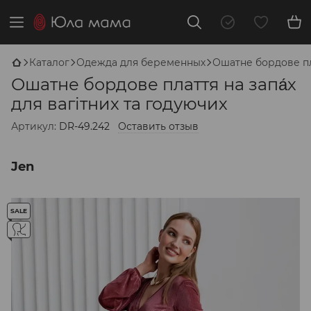
Каталог
Одежда для беременных
Ошатне бордове пла
Ошатне бордове плаття на запа́х
для вагітних та годуючих
Артикул:
DR-49.242
Оставить отзыв
Jen
SALE