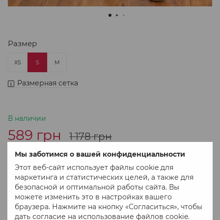
Размер
XS
S
M
Размерная сетка
В наличии
589 грн
1 178 грн
Мы заботимся о вашей конфиденциальности
В корзину
Этот веб-сайт использует файлы cookie для
маркетинга и статистических целей, а также для
безопасной и оптимальной работы сайта. Вы
Купить в 1 клік
можете изменить это в настройках вашего
браузера. Нажмите на кнопку «Согласиться», чтобы
дать согласие на использование файлов cookie.