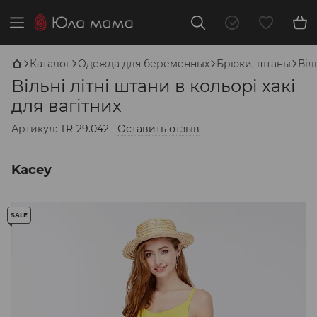
Каталог
Одежда для беременных
Брюки, штаны
Віл
Вільні літні штани в кольорі хакі
для вагітних
Артикул:
TR-29.042
Оставить отзыв
Kacey
SALE