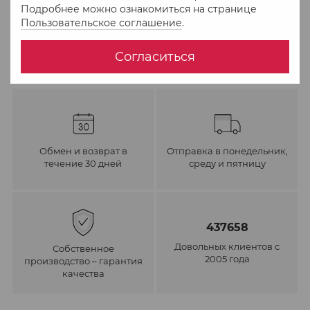
Подробнее можно ознакомиться на странице
В избранное
К сравнению
Пользовательское соглашение
.
Согласиться
Обмен и возврат в
Отправка в понедельник,
течение 30 дней
среду и пятницу
437658
Довольных клиентов с
Собственное
2005 года
производство – гарантия
качества