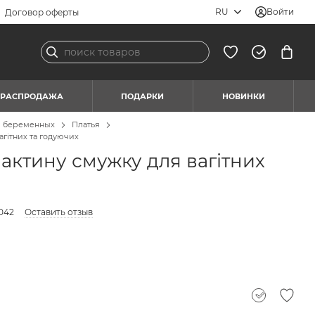
RU
Войти
Договор оферты
РАСПРОДАЖА
ПОДАРКИ
НОВИНКИ
я беременных
Платья
агітних та годуючих
лактину смужку для вагітних
042
Оставить отзыв