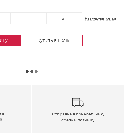
Размерная сетка
L
XL
зину
Купить в 1 клік
т в
Отправка в понедельник,
ей
среду и пятницу