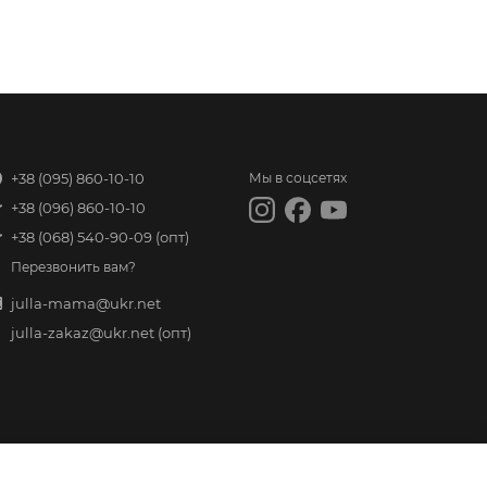
+38 (095) 860-10-10
Мы в соцсетях
+38 (096) 860-10-10
+38 (068) 540-90-09
(опт)
Перезвонить вам?
julla-mama@ukr.net
julla-zakaz@ukr.net
(опт)