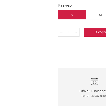
Размер
S
M
В кор
Обмен и возвра
течение 30 дн