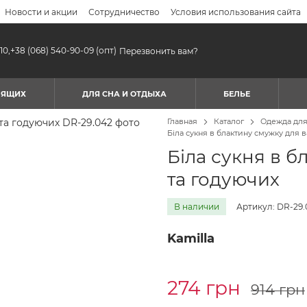
Новости и акции
Сотрудничество
Условия использования сайта
10,
+38 (068) 540-90-09
(опт)
Перезвонить вам?
МЯЩИХ
ДЛЯ СНА И ОТДЫХА
БЕЛЬЕ
Главная
Каталог
Одежда дл
Біла сукня в блактину смужку для в
Біла сукня в б
та годуючих
В наличии
Артикул: DR-29.
Kamilla
274 грн
914 грн