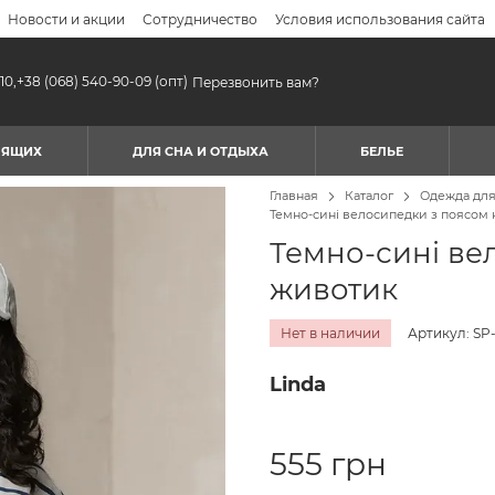
Новости и акции
Сотрудничество
Условия использования сайта
10,
+38 (068) 540-90-09
(опт)
Перезвонить вам?
МЯЩИХ
ДЛЯ СНА И ОТДЫХА
БЕЛЬЕ
Главная
Каталог
Одежда дл
Темно-сині велосипедки з поясом 
Темно-сині ве
животик
Нет в наличии
Артикул: SP-
Linda
555 грн