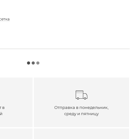
сетка
т в
Отправка в понедельник,
ей
среду и пятницу