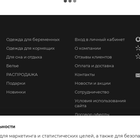
Одежда для беременных
Вход в личный кабинет
Одежда для кормящих
О компании
Для сна и отдыха
Отзывы клиентов
Белье
Оплата и доставка
РАСПРОДАЖА
Контакты
Подарки
Новости и акции
Новинки
Сотрудничество
Условия использования
сайта
Договор оферты
ьности
 для маркетинга и статистических целей, а также для безоп