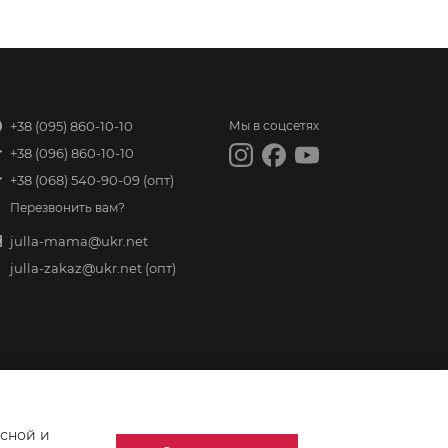
+38 (095) 860-10-10
Мы в соцсетях
+38 (096) 860-10-10
+38 (068) 540-90-09
(опт)
Перезвонить вам?
julla-mama@ukr.net
julla-zakaz@ukr.net
(опт)
асной и