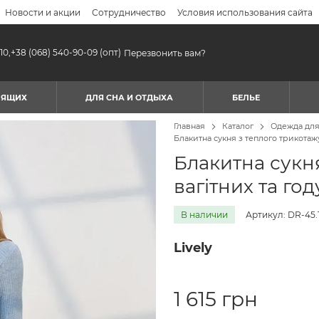
Новости и акции
Сотрудничество
Условия использования сайта
10,
+38 (068) 540-90-09
(опт)
Перезвонить вам?
МЯЩИХ
ДЛЯ СНА И ОТДЫХА
БЕЛЬЕ
Главная
Каталог
Одежда дл
Блакитна сукня з теплого трикотаж
Блакитна сукня
вагітних та го
В наличии
Артикул: DR-45.
Lively
1 615 грн