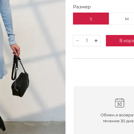
Размер
S
M
В кор
Обмен и возвра
течение 30 дн