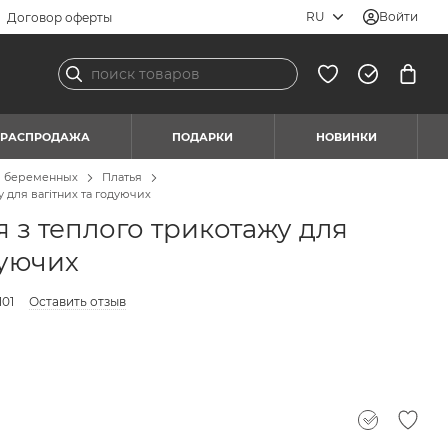
RU
Войти
Договор оферты
РАСПРОДАЖА
ПОДАРКИ
НОВИНКИ
я беременных
Платья
у для вагітних та годуючих
 з теплого трикотажу для
дуючих
101
Оставить отзыв