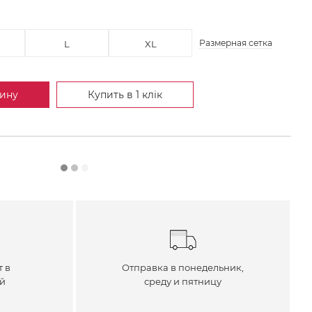
Размерная сетка
L
XL
зину
Купить в 1 клік
т в
Отправка в понедельник,
ей
среду и пятницу