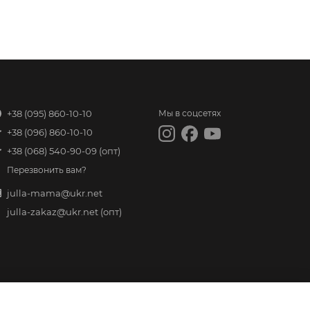
+38 (095) 860-10-10
Мы в соцсетях
+38 (096) 860-10-10
+38 (068) 540-90-09
(опт)
Перезвонить вам?
julla-mama@ukr.net
julla-zakaz@ukr.net
(опт)